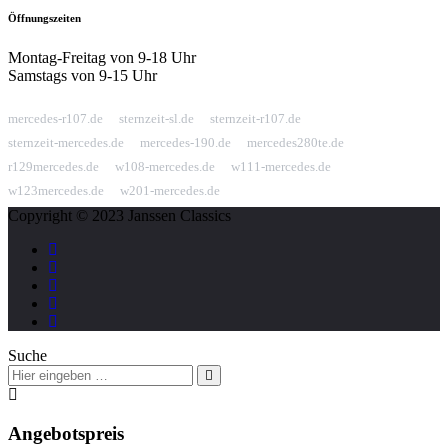
Öffnungszeiten
Montag-Freitag von 9-18 Uhr
Samstags von 9-15 Uhr
Weitere Domains dieser Website:
mercedes-r107.de
sternzeit-sl.de
sternzeit-r107.de
sternzeit-mercedes.de
mercedes-190.de
mercedes280te.de
r129mercedes.de
w108-mercedes.de
w111-mercedes.de
w123mercedes.de
w201-mercedes.de
Copyright © 2023 Janssen Classics
Suche
Angebotspreis