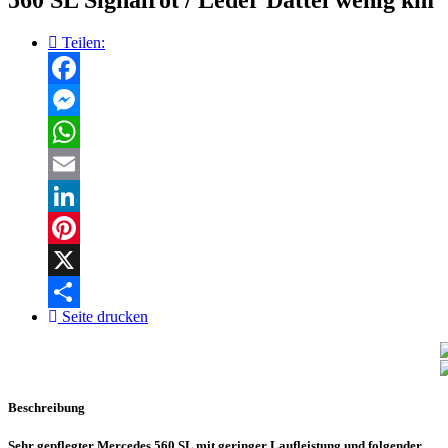
Teilen:
Facebook
Messenger
WhatsApp
Email
LinkedIn
Pinterest
X
Seite drucken
Teilen
Beschreibung
Sehr gepflegter Mercedes 560 SL mit geringer Laufleistung und folgender