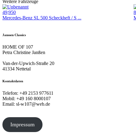
Weitere Fahrzeuge
49;950
8
Mercedes-Benz SL 500 Scheckheft / S ...
M
Janssen Classics
HOME OF 107
Petra Christine Janßen
Van-der-Upwich-Straße 20
41334 Nettetal
Kontaktdaten
Telefon: +49 2153 977611
Mobil: +49 160 8000107
Email: sl-w107@web.de
Impressum