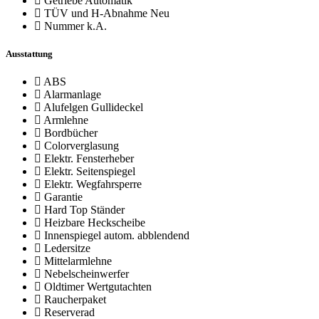
Getriebe
Automatik
TÜV und H-Abnahme
Neu
Nummer
k.A.
Ausstattung
ABS
Alarmanlage
Alufelgen Gullideckel
Armlehne
Bordbücher
Colorverglasung
Elektr. Fensterheber
Elektr. Seitenspiegel
Elektr. Wegfahrsperre
Garantie
Hard Top Ständer
Heizbare Heckscheibe
Innenspiegel autom. abblendend
Ledersitze
Mittelarmlehne
Nebelscheinwerfer
Oldtimer Wertgutachten
Raucherpaket
Reserverad