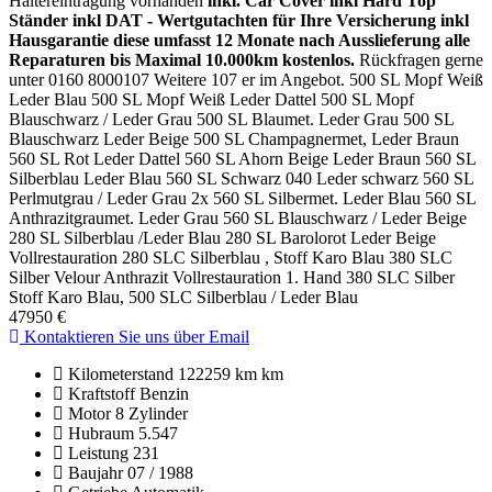
Haltereintragung vorhanden
inkl. Car Cover
inkl Hard Top
Ständer
inkl DAT - Wertgutachten für Ihre Versicherung
inkl
Hausgarantie diese umfasst 12 Monate nach Ausslieferung alle
Reparaturen bis Maximal 10.000km kostenlos.
Rückfragen gerne
unter 0160 8000107 Weitere 107 er im Angebot. 500 SL Mopf Weiß
Leder Blau 500 SL Mopf Weiß Leder Dattel 500 SL Mopf
Blauschwarz / Leder Grau 500 SL Blaumet. Leder Grau 500 SL
Blauschwarz Leder Beige 500 SL Champagnermet, Leder Braun
560 SL Rot Leder Dattel 560 SL Ahorn Beige Leder Braun 560 SL
Silberblau Leder Blau 560 SL Schwarz 040 Leder schwarz 560 SL
Perlmutgrau / Leder Grau 2x 560 SL Silbermet. Leder Blau 560 SL
Anthrazitgraumet. Leder Grau 560 SL Blauschwarz / Leder Beige
280 SL Silberblau /Leder Blau 280 SL Barolorot Leder Beige
Vollrestauration 280 SLC Silberblau , Stoff Karo Blau 380 SLC
Silber Velour Anthrazit Vollrestauration 1. Hand 380 SLC Silber
Stoff Karo Blau, 500 SLC Silberblau / Leder Blau
47950 €
Kontaktieren Sie uns über Email
Kilometerstand
122259 km km
Kraftstoff
Benzin
Motor
8 Zylinder
Hubraum
5.547
Leistung
231
Baujahr
07 / 1988