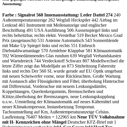
Ausstattung:
Farbe : Signalrot 568
Innenausstattung: Leder Dattel 274
240
Außentemperaturanzeige 262 Wegfall Heckspiler 442 Airbag im
Lenkrad 461 Instrument mit Meilenanzeige und englischer
Beschriftung 491 USA Ausführung 506 Aussenspiegel links und
rechts beheitzbar, rechts elektr. Verstelbar 519 Becker Mexico Grad
Prix (ausgetauscht) 531 Antenne Automatisch 543 Sonnenblende
mit Make Up Spiegel links und rechts 551 Einbruch
Diebstahlwarnanlage 570 Armlehne Klappbar 581 Klimaautomatik
592 Wärmedämmendes Glas rundum 639 Wegfall Verbandskasten
und Warndreieck 744 Verdeckstoff Schwarz 807 Modellwechsel die
letzte Ziffer zeigt das Modelljahr an 873 Sitzheitzung Fahrersitz
links und rechts Der 560 SL wurde gerade auf EU Optik umgebaut
mit neuen Scheiwerfer vorne, neue Rückleuchten. Große Wartung
mit Austausch aller Flüssigkeiten und Filter, überholung Hinterachse
mit Differenzial, Vorderachse mit neuem Lenkungsdämfer,
Koppelstangen, Querlenkergummis, Bremsscheiben und
Klötze,überholung der Bremszangen, neue Lenkungskupplung
u.s.w.. Umstellung der Klimaautomatik auf neues Kältemittel und
neuer Klimakompressor, Instandsetzung Tempomat.
Tachoumstellung auf Km, Außentemperaturanzeige Celsius.
Laufleistung 76407 Meilen = 122965 km
Neue TÜV Vollabnahme
mit H- Kennzeichen ohne Mängel
Deutscher KFZ-Brief mit 1